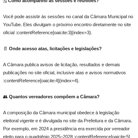
🗓️
Como acompanho as sessões e reuniões?
Você pode assistir às sessões no canal da Câmara Municipal no
YouTube. Eles divulgam o próximo encontro diretamente no site
oficial :contentReference[oaicite:3]{index=3}.
📄
Onde acesso atas, licitações e legislações?
A Câmara publica avisos de licitação, resultados e demais
publicações no site oficial, inclusive atas e avisos normativos
:contentReference[oaicite:4]{index=4}.
👥
Quantos vereadores compõem a Câmara?
A composição da Câmara municipal obedece à legislação
eleitoral vigente e é divulgada no site da Prefeitura e da Câmara.
Por exemplo, em 2024 a presidência era exercida por vereador
eleito para o quadriênio 2025–2028 :contentReference[oaicite:5]