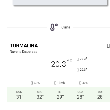
Clima
TURMALINA
Nuvens Dispersas
°
20.3
°
C
20.3
°
20.3
40%
1kmh
42%
DOM
SEG
TER
QUA
QUI
31
°
32
°
29
°
28
°
28
°