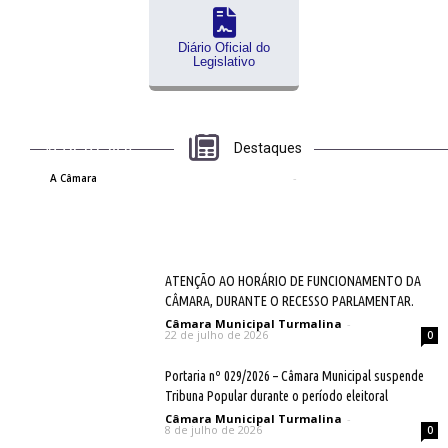
Diário Oficial do
Legislativo
CIDADÃO FIQUE ATENTO ÀS REUNIÕES DO MÊS DE
Destaques
AGOSTO 2026
Câmara Municipal Turmalina
-
3 de agosto de 2026
A Câmara
0
ATENÇÃO AO HORÁRIO DE FUNCIONAMENTO DA
CÂMARA, DURANTE O RECESSO PARLAMENTAR.
Câmara Municipal Turmalina
-
22 de julho de 2026
0
Portaria nº 029/2026 – Câmara Municipal suspende
Tribuna Popular durante o período eleitoral
Câmara Municipal Turmalina
-
8 de julho de 2026
0